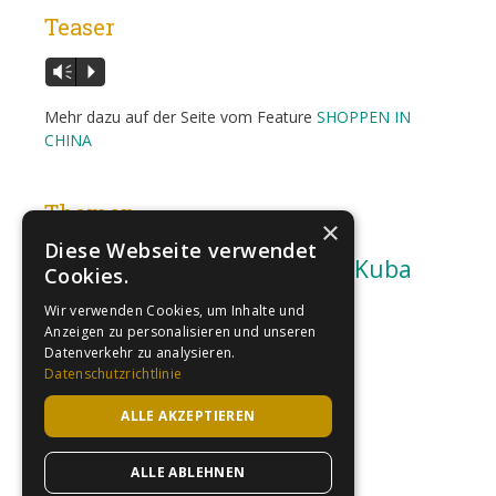
Teaser
Audio-
Vm
P
Player
Mehr dazu auf der Seite vom Feature
SHOPPEN IN
CHINA
Themen
×
Diese Webseite verwendet
Afrika
Gesellschaft
Kuba
Cookies.
Hörspiel
Musik
Sport
Umwelt
Wir verwenden Cookies, um Inhalte und
Anzeigen zu personalisieren und unseren
Datenverkehr zu analysieren.
Kontakt / Contact
Datenschutzrichtlinie
Ihre Anfrage bitte an / please email me at
ALLE AKZEPTIEREN
lorenz@rollhaeuser.de
ALLE ABLEHNEN